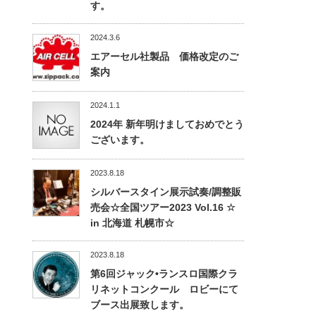
す。
2024.3.6
エアーセル社製品 価格改定のご
案内
2024.1.1
2024年 新年明けましておめでとう
ございます。
2023.8.18
シルバースタイン展示試奏/調整販
売会☆全国ツアー2023 Vol.16 ☆
in 北海道 札幌市☆
2023.8.18
第6回ジャック•ランスロ国際クラ
リネットコンクール ロビーにて
ブース出展致します。