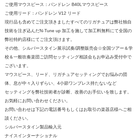
ご使用マウスピース：バンドレン B40Lマウスピース
ご使用リード：バンドレン V12 リード
現行品も含めてご注文頂きましたすべてのリガチュアは弊社独自
技術を注ぎ込んだN-Tune up 加工を施して加工料無料にて全国の
弊社特約店様にてご注文頂けます。
その他、シルバースタイン展示試奏/調整販売会☆全国ツアー＆学
校＆一般吹奏楽団ご訪問セッティング相談会もお申込み受付中で
ございます。
マウスピース、リード、リガチュアセッティングでお悩みの団
体、息が中々入りずらい、4小節ワンブレス持たないなど
セッティングを弊社技術者が診断、改善のお手伝いを致します。
お気軽にお問い合わせください。
お問い合わせは下記の電話番号もしくはお取引の楽器店様へご相
談ください。
シルバースタイン製品輸入元
ナイスインターナショナル