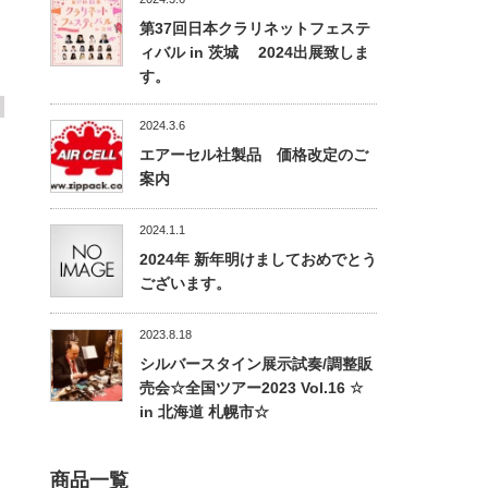
第37回日本クラリネットフェステ
ィバル in 茨城 2024出展致しま
す。
2024.3.6
エアーセル社製品 価格改定のご
案内
2024.1.1
2024年 新年明けましておめでとう
ございます。
2023.8.18
シルバースタイン展示試奏/調整販
売会☆全国ツアー2023 Vol.16 ☆
in 北海道 札幌市☆
商品一覧