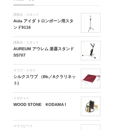
譜面台・スタンド
Aida アイダ トロンボーン用スタ
ンド9116
譜面台・スタンド
AUREUM アウレム 楽器スタンド
SS707
スワブ・クロス
シルクスワブ （Bb／Aクラリネッ
ト)
リガチャー
WOOD STONE KODAMA Ⅰ
マウスピース