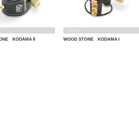
リガチャー
ONE KODAMA Ⅱ
WOOD STONE KODAMA Ⅰ