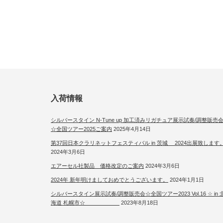
入荷情報
シルバースタイン N-Tune up 加工済みリガチュア展示試奏/調整販売
☆全国ツアー2025ご案内
2025年4月14日
第37回日本クラリネットフェスティバル in 茨城 2024出展致します
2024年3月6日
エアーセル社製品 価格改定のご案内
2024年3月6日
2024年 新年明けましておめでとうございます。
2024年1月1日
シルバースタイン展示試奏/調整販売会☆全国ツアー2023 Vol.16 ☆ in 
海道 札幌市☆
2023年8月18日