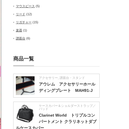
マウスピース
(5)
リード
(12)
リガチャー
(15)
楽器
(1)
譜面台
(6)
商品一覧
アクセサリー
,
譜面台・スタンド
アウレム アクセサリーホール
ディングプレート MAH91-J
ケースカバー＆ショルダーストラップ／
パッド
Clarinet World トリプルコン
パートメント クラリネットダブ
ルケースカバー