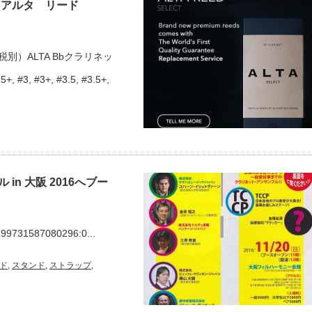
 アルタ リード
税別）ALTA Bbクラリネッ
3, #3+, #3.5, #3.5+,
n 大阪 2016へブー
/199731587080296:0...
ド
,
スタンド
,
ストラップ
,