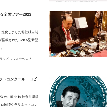
全国ツアー2023
市☆
て 進化しました弊社独自開
チが搭載されたGen.5型新型
す。
ラップ
,
マウスピース
,
リ
ネットコンクール ロビ
l.15 ☆ in 神奈川県横
ンスロ国際クラリネットコン