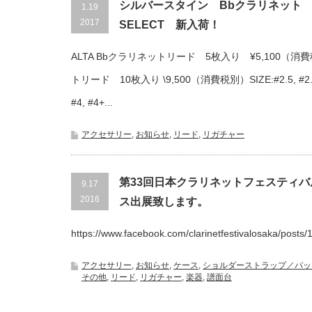
シルバースタイン Bbクラリネット
1.19
2017
SELECT 新入荷！
ALTA Bbクラリネットリード 5枚入り ¥5,100（消費
トリード 10枚入り \9,500（消費税別）SIZE:#2.5, #2.5+, #
#4, #4+...
アクセサリー
,
お知らせ
,
リード
,
リガチャー
第33回日本クラリネットフェスティバル i
9.17
2016
ス出展致します。
https://www.facebook.com/clarinetfestivalosaka/posts
アクセサリー
,
お知らせ
,
ケース
,
ショルダーストラップ／パッ
その他
,
リード
,
リガチャー
,
楽器
,
譜面台