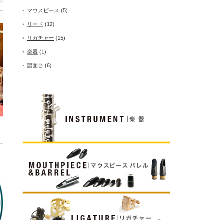
マウスピース
(5)
リード
(12)
リガチャー
(15)
楽器
(1)
譜面台
(6)