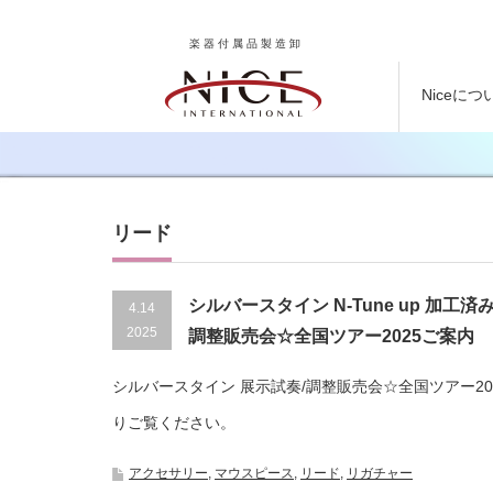
楽器付属品製造卸
Niceにつ
リード
シルバースタイン N-Tune up 加工
4.14
2025
調整販売会☆全国ツアー2025ご案内
シルバースタイン 展示試奏/調整販売会☆全国ツアー2
りご覧ください。
アクセサリー
,
マウスピース
,
リード
,
リガチャー