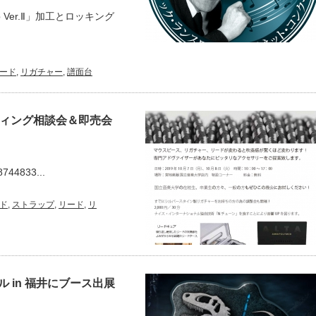
 Ver.Ⅱ」加工とロッキング
ード
,
リガチャー
,
譜面台
ティング相談会＆即売会
8744833...
ド
,
ストラップ
,
リード
,
リ
 in 福井にブース出展