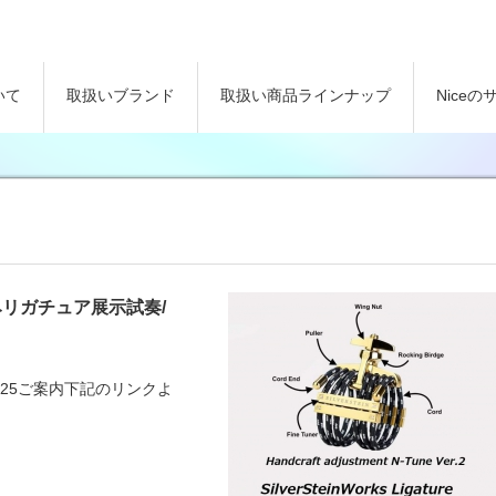
いて
取扱いブランド
取扱い商品ラインナップ
Nice
済みリガチュア展示試奏/
025ご案内下記のリンクよ