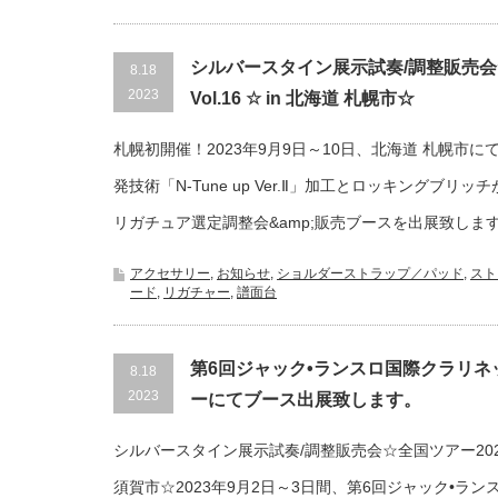
シルバースタイン展示試奏/調整販売会☆
8.18
2023
Vol.16 ☆ in 北海道 札幌
札幌初開催！2023年9月9日～10日、北海道 札幌市に
発技術「N-Tune up Ver.Ⅱ」加工とロッキングブリッ
リガチュア選定調整会&amp;販売ブースを出展致しま
アクセサリー
,
お知らせ
,
ショルダーストラップ／パッド
,
スト
ード
,
リガチャー
,
譜面台
第6回ジャック•ランスロ国際クラリ
8.18
2023
ーにてブース出展致します。
シルバースタイン展示試奏/調整販売会☆全国ツアー2023 Vo
須賀市☆2023年9月2日～3日間、第6回ジャック•ラ