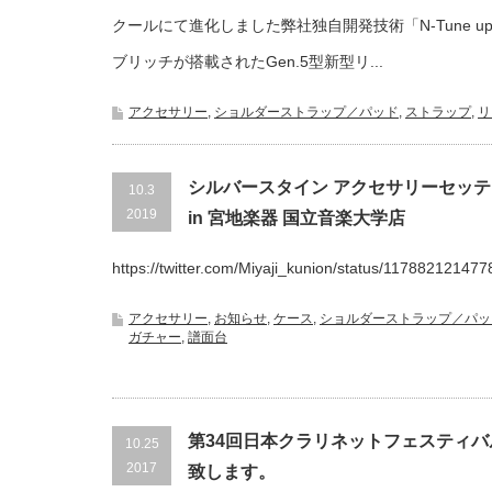
クールにて進化しました弊社独自開発技術「N-Tune up
ブリッチが搭載されたGen.5型新型リ...
アクセサリー
,
ショルダーストラップ／パッド
,
ストラップ
,
リ
シルバースタイン アクセサリーセッ
10.3
2019
in 宮地楽器 国立音楽大学店
https://twitter.com/Miyaji_kunion/status/117882121477
アクセサリー
,
お知らせ
,
ケース
,
ショルダーストラップ／パッ
ガチャー
,
譜面台
第34回日本クラリネットフェスティバル
10.25
2017
致します。