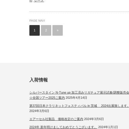
リード
PAGE NAVI
1
2
»
入荷情報
シルバースタイン N-Tune up 加工済みリガチュア展示試奏/調整販売
☆全国ツアー2025ご案内
2025年4月14日
第37回日本クラリネットフェスティバル in 茨城 2024出展致します
2024年3月6日
エアーセル社製品 価格改定のご案内
2024年3月6日
2024年 新年明けましておめでとうございます。
2024年1月1日