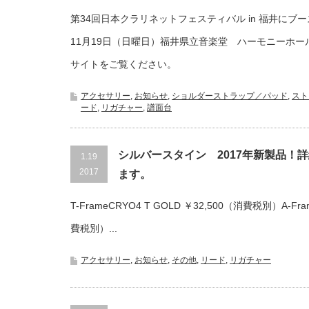
第34回日本クラリネットフェスティバル in 福井にブー
11月19日（日曜日）福井県立音楽堂 ハーモニーホー
サイトをご覧ください。
アクセサリー
,
お知らせ
,
ショルダーストラップ／パッド
,
スト
ード
,
リガチャー
,
譜面台
シルバースタイン 2017年新製品！
1.19
2017
ます。
T-FrameCRYO4 T GOLD ￥32,500（消費税別）A-Fr
費税別）...
アクセサリー
,
お知らせ
,
その他
,
リード
,
リガチャー