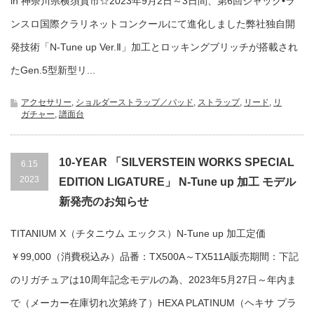
in 神奈川県横須賀市☆2023年9月2日～3日間、第6回ジャック•ラ
ンスロ国際クラリネットコンクールにて進化しました弊社独自開
発技術「N-Tune up Ver.Ⅱ」加工とロッキングブリッチが搭載され
たGen.5型新型リ...
アクセサリー
,
ショルダーストラップ／パッド
,
ストラップ
,
リード
,
リ
ガチャー
,
譜面台
10-YEAR 「SILVERSTEIN WORKS SPECIAL
6.15
2023
EDITION LIGATURE」 N-Tune up 加工 モデル
新発売のお知らせ
TITANIUM X（チタニウム エックス）N-Tune up 加工定価
￥99,000（消費税込み）品番：TX500A～TX511A販売期間：下記
のリガチュアは10周年記念モデルの為、2023年5月27日～年内ま
で（メーカー在庫切れ次第終了）HEXA PLATINUM（ヘキサ プラ