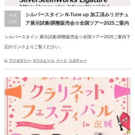
シルバースタイン N-Tune up 加工済みリガチュ
4.14
2025
ア展示試奏/調整販売会☆全国ツアー2025ご案内
シルバースタイン 展示試奏/調整販売会☆全国ツアー2025ご案内下
記のリンクよりご覧ください。
アクセサリー
,
マウスピース
,
リード
,
リガチャー