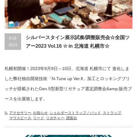
シルバースタイン展示試奏/調整販売会☆全国ツ
8.18
2023
アー2023 Vol.16 ☆ in 北海道 札幌市☆
札幌初開催！2023年9月9日～10日、北海道 札幌市にて 進化しま
した弊社独自開発技術「N-Tune up Ver.Ⅱ」加工とロッキングブリ
ッチが搭載されたGen.5型新型リガチュア選定調整会&amp;販売ブ
ースを出展致します。
アクセサリー
,
お知らせ
,
ショルダーストラップ／パッド
,
ストラップ
,
マウスピース
,
リード
,
リガチャー
,
譜面台