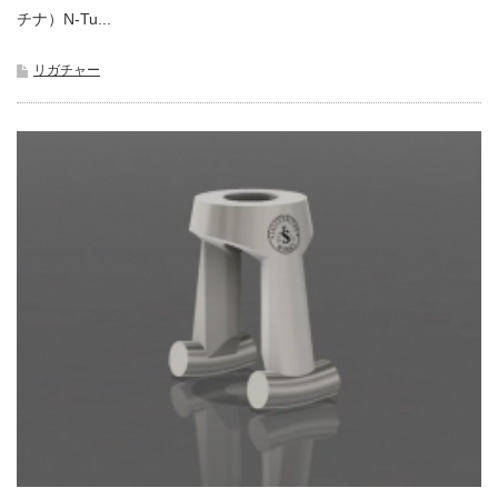
チナ）N-Tu...
リガチャー