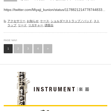
https://twitter.com/Miyaji_kunion/status/1178821214778744833...
アクセサリー
,
お知らせ
,
ケース
,
ショルダーストラップ／パッド
,
スト
ラップ
,
リード
,
リガチャー
,
譜面台
PAGE NAVI
1
2
3
4
»