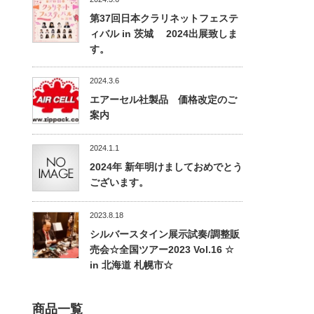
第37回日本クラリネットフェステ
ィバル in 茨城 2024出展致しま
す。
2024.3.6
エアーセル社製品 価格改定のご
案内
2024.1.1
2024年 新年明けましておめでとう
ございます。
2023.8.18
シルバースタイン展示試奏/調整販
売会☆全国ツアー2023 Vol.16 ☆
in 北海道 札幌市☆
商品一覧