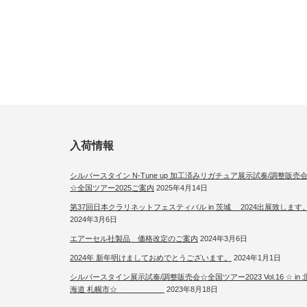
入荷情報
シルバースタイン N-Tune up 加工済みリガチュア展示試奏/調整販売
☆全国ツアー2025ご案内
2025年4月14日
第37回日本クラリネットフェスティバル in 茨城 2024出展致します
2024年3月6日
エアーセル社製品 価格改定のご案内
2024年3月6日
2024年 新年明けましておめでとうございます。
2024年1月1日
シルバースタイン展示試奏/調整販売会☆全国ツアー2023 Vol.16 ☆ in 
海道 札幌市☆
2023年8月18日