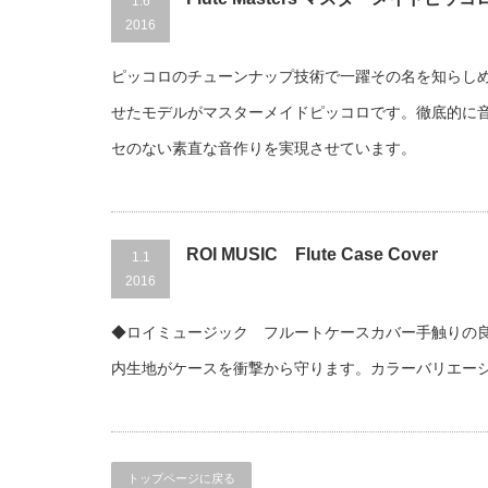
1.6
2016
ピッコロのチューンナップ技術で一躍その名を知らしめ
せたモデルがマスターメイドピッコロです。徹底的に
セのない素直な音作りを実現させています。
ROI MUSIC Flute Case Cover
1.1
2016
◆ロイミュージック フルートケースカバー手触りの
内生地がケースを衝撃から守ります。カラーバリエー
トップページに戻る