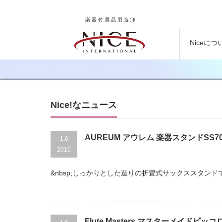
楽器付属品製造卸
Niceにつ
Nice!なニュース
AUREUM アウレム 楽器スタンドSS70
1.6
2016
&nbsp;しっかりとした造りの折畳式サックススタン
Flute Masters マスターメイドピッコ