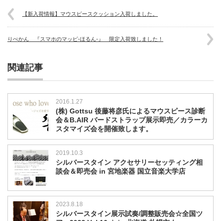
【新入荷情報】マウスピースクッション入荷しました。
りぺかん 『スマホのマッピ-ほるん-』 限定入荷致しました！
関連記事
2016.1.27
(株) Gottsu 後藤将彦氏によるマウスピース診断
会＆B.AIR バードストラップ展示即売／カラーカ
スタマイズ会を開催致します。
2019.10.3
シルバースタイン アクセサリーセッティング相
談会＆即売会 in 宮地楽器 国立音楽大学店
2023.8.18
シルバースタイン展示試奏/調整販売会☆全国ツ