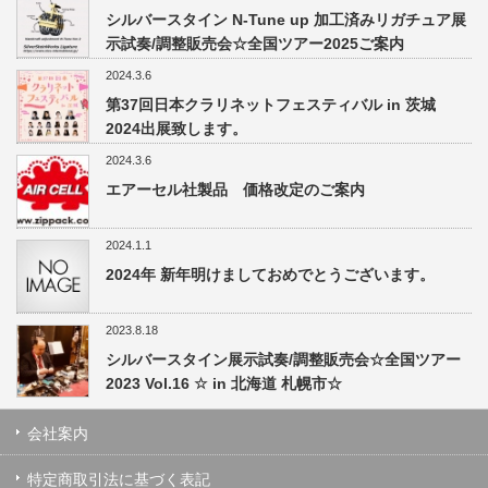
シルバースタイン N-Tune up 加工済みリガチュア展
示試奏/調整販売会☆全国ツアー2025ご案内
2024.3.6
第37回日本クラリネットフェスティバル in 茨城
2024出展致します。
2024.3.6
エアーセル社製品 価格改定のご案内
2024.1.1
2024年 新年明けましておめでとうございます。
2023.8.18
シルバースタイン展示試奏/調整販売会☆全国ツアー
2023 Vol.16 ☆ in 北海道 札幌市☆
会社案内
特定商取引法に基づく表記