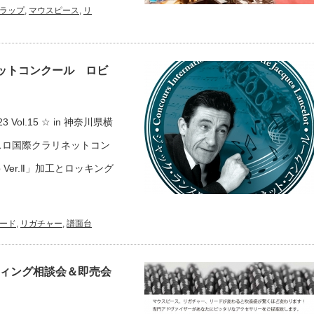
ラップ
,
マウスピース
,
リ
ネットコンクール ロビ
l.15 ☆ in 神奈川県横
ンスロ国際クラリネットコン
 Ver.Ⅱ」加工とロッキング
ード
,
リガチャー
,
譜面台
ティング相談会＆即売会