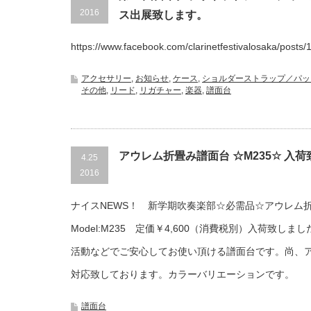
2016
ス出展致します。
https://www.facebook.com/clarinetfestivalosaka/posts
アクセサリー
,
お知らせ
,
ケース
,
ショルダーストラップ／パッ
その他
,
リード
,
リガチャー
,
楽器
,
譜面台
アウレム折畳み譜面台 ☆M235☆ 入
4.25
2016
ナイスNEWS！ 新学期吹奏楽部☆必需品☆アウレ
Model:M235 定価￥4,600（消費税別）入荷致し
活動などでご安心してお使い頂ける譜面台です。尚、
対応致しております。カラーバリエーションです。
譜面台