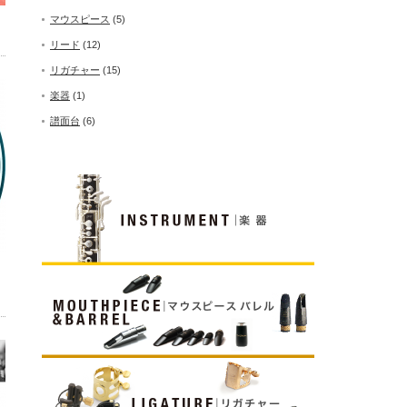
マウスピース
(5)
リード
(12)
リガチャー
(15)
楽器
(1)
譜面台
(6)