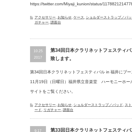
https://twitter.com/Miyaji_kunion/status/117882121477
アクセサリー
,
お知らせ
,
ケース
,
ショルダーストラップ／パッ
ガチャー
,
譜面台
第34回日本クラリネットフェスティバル
10.25
2017
致します。
第34回日本クラリネットフェスティバル in 福井にブー
11月19日（日曜日）福井県立音楽堂 ハーモニーホー
サイトをご覧ください。
アクセサリー
,
お知らせ
,
ショルダーストラップ／パッド
,
スト
ード
,
リガチャー
,
譜面台
第33回日本クラリネットフェスティバル i
9.17