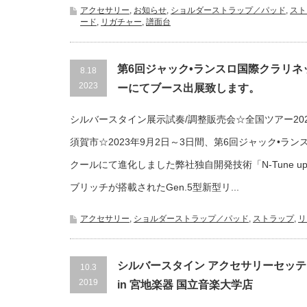
アクセサリー
,
お知らせ
,
ショルダーストラップ／パッド
,
スト
ード
,
リガチャー
,
譜面台
第6回ジャック•ランスロ国際クラリ
8.18
2023
ーにてブース出展致します。
シルバースタイン展示試奏/調整販売会☆全国ツアー2023 Vo
須賀市☆2023年9月2日～3日間、第6回ジャック•ラ
クールにて進化しました弊社独自開発技術「N-Tune up
ブリッチが搭載されたGen.5型新型リ...
アクセサリー
,
ショルダーストラップ／パッド
,
ストラップ
,
リ
シルバースタイン アクセサリーセッ
10.3
2019
in 宮地楽器 国立音楽大学店