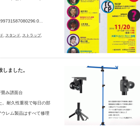
/199731587080296:0...
ド
,
スタンド
,
ストラップ
,
荷致しました。
ム折畳み譜面台
ました。耐久性重視で毎日の部
アウレム製品はすべて修理