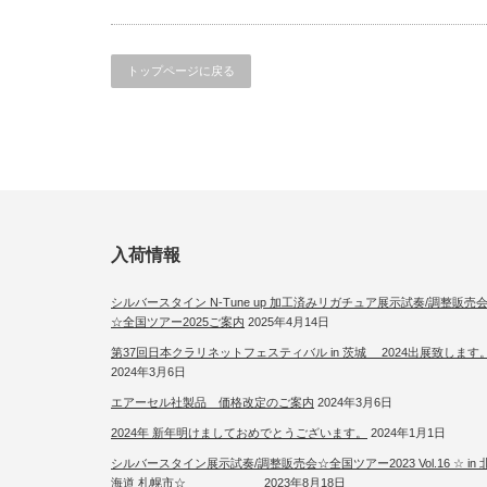
トップページに戻る
入荷情報
シルバースタイン N-Tune up 加工済みリガチュア展示試奏/調整販売
☆全国ツアー2025ご案内
2025年4月14日
第37回日本クラリネットフェスティバル in 茨城 2024出展致します
2024年3月6日
エアーセル社製品 価格改定のご案内
2024年3月6日
2024年 新年明けましておめでとうございます。
2024年1月1日
シルバースタイン展示試奏/調整販売会☆全国ツアー2023 Vol.16 ☆ in 
海道 札幌市☆
2023年8月18日