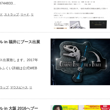
8744833...
ド
,
ストラップ
,
リード
,
リ
 in 福井にブース出展
ス出展致します。2017年
ルふくい詳細は公式WEB
ラップ
,
マウスピース
,
リ
n 大阪 2016へブー