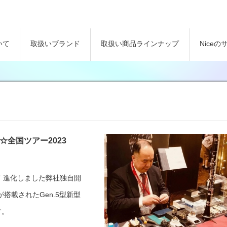
いて
取扱いブランド
取扱い商品ラインナップ
Nice
全国ツアー2023
市☆
て 進化しました弊社独自開
チが搭載されたGen.5型新型
す。