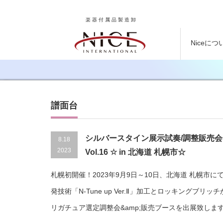
楽器付属品製造卸
Niceにつ
譜面台
シルバースタイン展示試奏/調整販売会☆
8.18
2023
Vol.16 ☆ in 北海道 札幌
札幌初開催！2023年9月9日～10日、北海道 札幌市に
発技術「N-Tune up Ver.Ⅱ」加工とロッキングブリッ
リガチュア選定調整会&amp;販売ブースを出展致しま