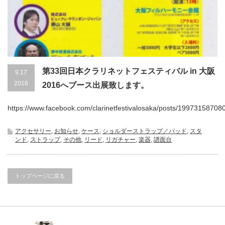
第33回日本クラリネットフェスティバル in 大阪
9.17
2016
2016へブース出展致します。
https://www.facebook.com/clarinetfestivalosaka/posts/199731587080
アクセサリー
,
お知らせ
,
ケース
,
ショルダーストラップ／パッド
,
スタ
ンド
,
ストラップ
,
その他
,
リード
,
リガチャー
,
楽器
,
譜面台
トップページに戻る