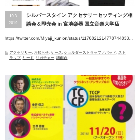
シルバースタイン アクセサリーセッティング相
10.3
2019
談会＆即売会 in 宮地楽器 国立音楽大学店
https://twitter.com/Miyaji_kunion/status/1178821214778744833...
アクセサリー
,
お知らせ
,
ケース
,
ショルダーストラップ／パッド
,
スト
ラップ
,
リード
,
リガチャー
,
譜面台