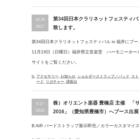
第34回日本クラリネットフェスティバル
10.25
2017
致します。
第34回日本クラリネットフェスティバル in 福井にブー
11月19日（日曜日）福井県立音楽堂 ハーモニーホー
サイトをご覧ください。
アクセサリー
,
お知らせ
,
ショルダーストラップ／パッド
,
スト
ード
,
リガチャー
,
譜面台
株）オリエント楽器 豊橋店 主催 「
9.17
2016
2016」（愛知県豊橋市）へブース出
B.AIR バードストラップ展示即売／カラーカスタマイ