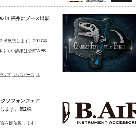
 in 福井にブース出展
ス出展致します。2017年
ルふくい詳細は公式WEB
ラップ
,
マウスピース
,
リ
サクソフォンフェア
展します。第2弾
ズ会を開催致します。