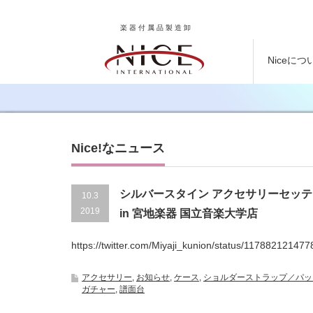
楽器付属品製造卸
Niceにつ
Nice!なニュース
シルバースタイン アクセサリーセッ
10.3
2019
in 宮地楽器 国立音楽大学店
https://twitter.com/Miyaji_kunion/status/117882121477
アクセサリー
,
お知らせ
,
ケース
,
ショルダーストラップ／パッ
ガチャー
,
譜面台