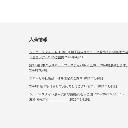
入荷情報
シルバースタイン N-Tune up 加工済みリガチュア展示試奏/調整販売
☆全国ツアー2025ご案内
2025年4月14日
第37回日本クラリネットフェスティバル in 茨城 2024出展致します
2024年3月6日
エアーセル社製品 価格改定のご案内
2024年3月6日
2024年 新年明けましておめでとうございます。
2024年1月1日
シルバースタイン展示試奏/調整販売会☆全国ツアー2023 Vol.16 ☆ in 
海道 札幌市☆
2023年8月18日