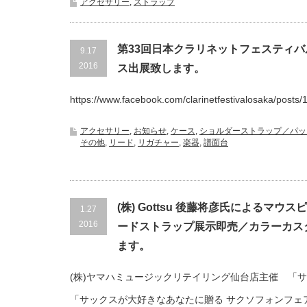
アクセサリー
,
ストラップ
第33回日本クラリネットフェスティバル i
9.17
2016
ス出展致します。
https://www.facebook.com/clarinetfestivalosaka/posts
アクセサリー
,
お知らせ
,
ケース
,
ショルダーストラップ／パッ
その他
,
リード
,
リガチャー
,
楽器
,
譜面台
(株) Gottsu 後藤将彦氏によるマウス
1.27
2016
ードストラップ展示即売／カラーカス
ます。
(株)ヤマハミュージックリテイリング仙台店主催 「サ
「サックスが大好きなあなたに贈る サクソフォンフェ