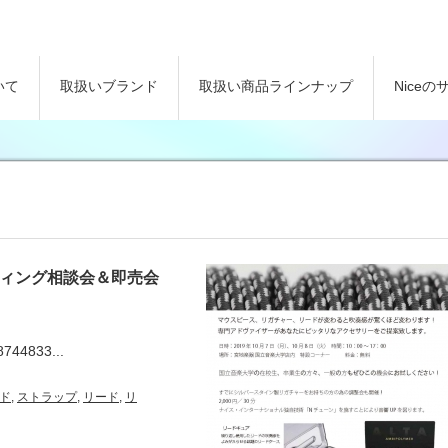
いて
取扱いブランド
取扱い商品ラインナップ
Nice
ティング相談会＆即売会
8744833...
ド
,
ストラップ
,
リード
,
リ