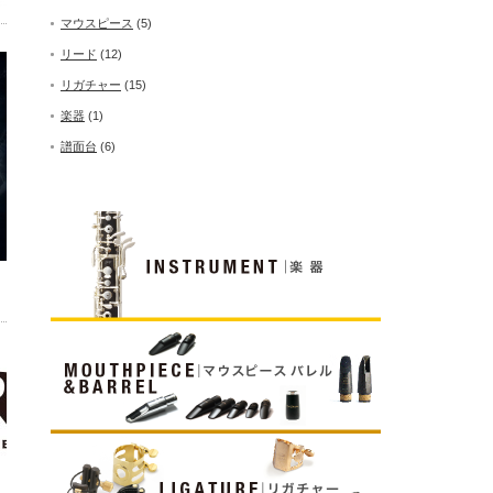
マウスピース
(5)
リード
(12)
リガチャー
(15)
楽器
(1)
譜面台
(6)