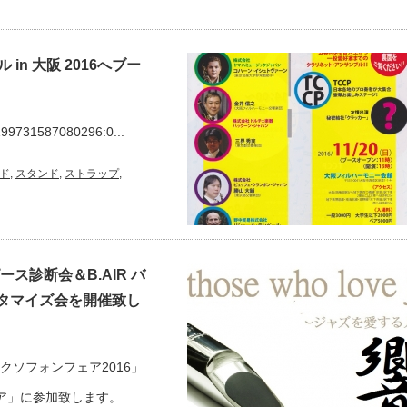
n 大阪 2016へブー
/199731587080296:0...
ド
,
スタンド
,
ストラップ
,
ピース診断会＆B.AIR バ
タマイズ会を開催致し
クソフォンフェア2016」
ア」に参加致します。